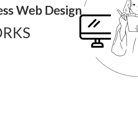
ess Web Design
RKS