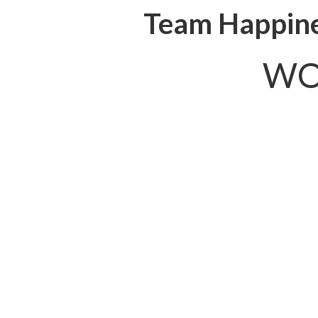
Team Happin
WO