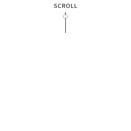
SCROLL
s様コーポレートサイト
株式会社Cirrus様コー
ディレクター：YUSHI
コーダー：AZUSA
デザイナー：yuka